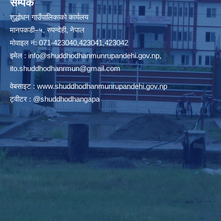
सम्पर्क
शुद्धोधन गाउँपालिकाको कार्यलय
मानपकडी–५, रुपन्देही, नेपाल
मोवाइल नं: 071-423040,423041,423042
इमेल :
info@shuddhodhanmunrupandehi.gov.np
,
ito.shuddhodhanrmun@gmail.com
वेबसाइट :
www.shuddhodhanmunrupandehi.gov.np
ट्वीटर : @shuddhodhangapa