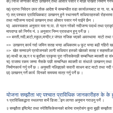
क) निजि जग्गाको माटो उत्खनन् तथा ओसार पसार र माछा पोखरी निर्माण गर्नचहन
ख) प्राप्त निवेदन उपर तोक आदेश भै सम्बन्धीत वडा कार्यालयबाट वा गा. पा. 
ग) तत् पश्चात प्राविधिकबाट उत्खनन् हुने स्थानमागै सधियारहरुको रोहभरमा 
तथा नदीजन्य पदार्थ उत्खनन् तथा ओसार पसार गर्न पाईने छैन ।
घ) आवस्यकता अनुसार यस गा.पा. ले गठन गरेको नदीजन्य पदार्थ तथा प्रा
मापदण्ड को निर्णय नं. २ अनुसार निम्न प्रावधान हुनु पर्ने छ ।
‍‍=> बस्ती,नदी,बाटो,स्कुल,मन्दीर,र जंगल नजिक भएको अवस्थामा माटो तथा न
=> उत्खनन् कार्य गर्दा जमिन सतह भन्दा अधिकतम ७ फुट भन्दा बढी गहिरो खन
=> खेत सम्माउने प्रयोजनको लागी सधियार हरुको खेतको सतह र सहमतीअनु
ङ) माथी क,ख,ग र घ बुदाँका प्रकृया पुरा गरिसकेपछी सम्बन्धित ब्याक्ती वा 
च) राजश्व रकम जम्मा भैसके पछी सम्बन्धित ब्याक्ती वा संथाले उत्खनन् त
निर्माणकार्य गर्नु पर्ने छ । अनुमती नलिइएको सवारी साधन बाट माटो तथा नदी 
छ) उत्खनन् गर्ने कार्य दिनको समयमा मात्र गर्नु पर्ने छ ।
योजना सम्झौता भए पश्चात प्राविधिक जानकारीहरु के के ह
१ प्राविधिकद्धारा स्थलगत सर्भे डिजार्इन लागत अनुमान गराउनु पर्ने ।
२ सम्झौता इष्टिमेट तथा स्पेशिफिकेसनको बारेमा राम्रोसंग कुरा बुझी सम्झौता