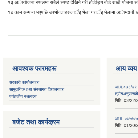
१३ अायोजना स्थलमा सबैले स्पष्ट देखिने गरी होडीङ्ग बोर्ड राखी योजना संचा
१४ काम सम्पन्न भएपछि उपभोक्ताहरुलार्इ भेला गरार्इ भेलामा अाम्दानी खर्च प
आवश्यक फारमहरू
आय व्यय
सरकारी कार्यालयहरु
आ.व.०७८/७९ को
सामुदायिक तथा संस्थागत विधालयहरु
श्रोतअनुसारको 
पर्यटकीय स्थलहरु
मिति:
03/22/
आ.व. ०७७/०७८
बजेट तथा कार्यक्रम
मिति:
01/20/