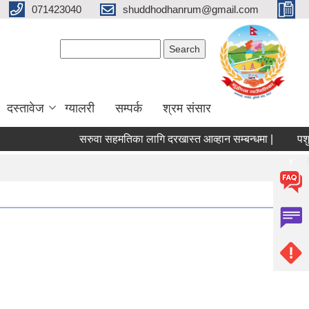
071423040
shuddhodhanrum@gmail.com
Search form
Search
दस्तावेज
ग्यालरी
सम्पर्क
श्रम संसार
सरुवा सहमतिका लागि दरखास्त आव्हान सम्बन्धमा |
पशु सेवा श
Pages
1
2