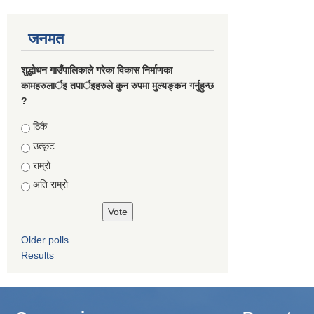
जनमत
शुद्धोधन गाउँपालिकाले गरेका विकास निर्माणका
कामहरुलार्इ तपार्इहरुले कुन रुपमा मुल्यङ्कन गर्नुहुन्छ
?
Choices
ठिकै
उत्कृट
राम्रो
अति राम्रो
Older polls
Results