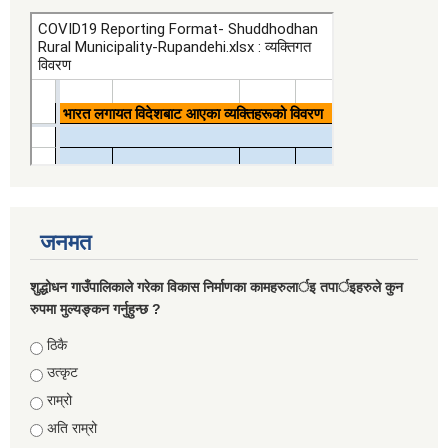
जनमत
शुद्धोधन गाउँपालिकाले गरेका विकास निर्माणका कामहरुलार्इ तपार्इहरुले कुन
रुपमा मुल्यङ्कन गर्नुहुन्छ ?
Choices
ठिकै
उत्कृट
राम्रो
अति राम्रो