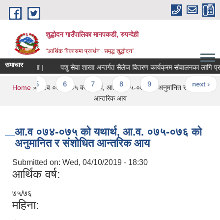
Skip to main content
शुद्धोदन गाउँपालिका मानपकडी, रुपन्देही
"आर्थिक विकासमा प्रवर्धन : समृद्ध शुद्धोदन”
समाचार
सम्बन्धमा |
पशु सेवा शाखा अन्तर्गत सैलेज वितरण कार्यक्रम संचालनका लागि प्रस्ताव आ
5
6
7
8
9
…
next ›
You are here
Home
» आ.व ०७४-०७५ को यथार्थ, आ.व. ०७५-०७६ को अनुमानित र संशोधित
आन्तरिक आय
आ.व ०७४-०७५ को यथार्थ, आ.व. ०७५-०७६ को
अनुमानित र संशोधित आन्तरिक आय
Submitted on:
Wed, 04/10/2019 - 18:30
आर्थिक वर्ष:
७५/७६
महिना: