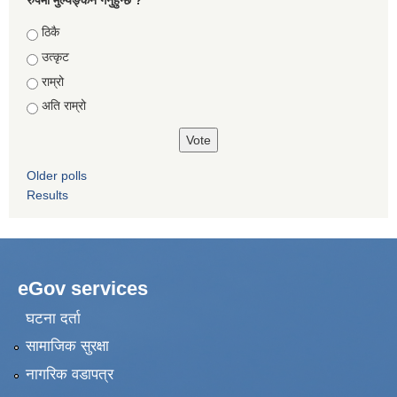
रुपमा मुल्यङ्कन गर्नुहुन्छ ?
Choices
ठिकै
उत्कृट
राम्रो
अति राम्रो
Older polls
Results
eGov services
घटना दर्ता
सामाजिक सुरक्षा
नागरिक वडापत्र