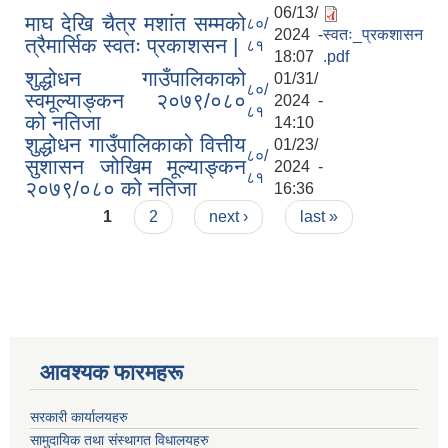
06/13/
माघ देखि चैत्र मशांत सम्मको
८०/
2024 -
स्वतः_प्रकशासन
त्रैमार्सिक स्वतः प्रकाशसन |
८१
18:07
.pdf
शुद्धोधन गाउँपालिकाको
01/31/
८०/
स्वमूल्याङ्कन २०७९/०८०
2024 -
८१
को नतिजा
14:10
शुद्धोधन गाउँपालिकाको वित्तीय
01/23/
८०/
सुशासन जोखिम मूल्याङ्कन
2024 -
८१
२०७९/०८० को नतिजा
16:36
Pages
1
2
next ›
last »
आवश्यक फारमहरू
सरकारी कार्यालयहरु
सामुदायिक तथा संस्थागत विधालयहरु