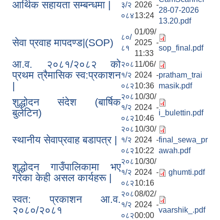
आर्थिक सहायता सम्बन्धमा |
३/२
2026 -
28-07-2026
०८४
13:24
13.20.pdf
01/09/
८०/
सेवा प्रवाह मापदण्ड|(SOP)
2025 -
८१
sop_final.pdf
11:33
आ.व. २०८१/२०८२ को
२०८
11/06/
प्रथम त्रैमासिक स्व:प्रकाशन
१/२
2024 -
pratham_trai
|
०८२
10:36
masik.pdf
२०८
10/30/
शुद्धोदन संदेश (बार्षिक
१/२
2024 -
बुलेटिन)
i_bulettin.pdf
०८२
10:46
२०८
10/30/
स्थानीय सेवाप्रवाह बडापत्र |
१/२
2024 -
final_sewa_pr
०८२
10:22
awah.pdf
२०८
10/30/
शुद्धोदन गाउँपालिकामा भए
१/२
2024 -
ghumti.pdf
गरेका केही असल कार्यहरू |
०८२
10:16
२०८
08/02/
स्वत: प्रकाशन आ.व.
१/२
2024 -
२०८०/२०८१
vaarshik_.pdf
०८२
00:00