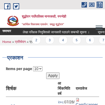
Skip to main content
शुद्धोदन गाउँपालिका मानपकडी, रुपन्देही
"आर्थिक विकासमा प्रवर्धन : समृद्ध शुद्धोदन”
समाचार
लेखा परिक्षक नियुक्तिको जानकारी पठाउने सम्बन्धी सूचना ।
सूचना ! सूच
Pages
1
2
3
4
5
6
7
You are here
Home
»
प्रतिवेदन
» प्रकाशन
प्रकाशन
Items per page
आ
शिर्षक
र्थिक
मिति
दस्तावेज
वर्ष
२०८
07/28/
CamScanner