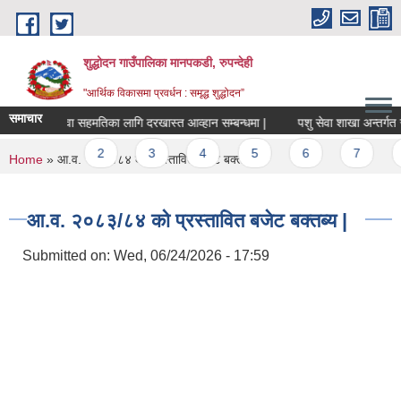
Skip to main content
शुद्धोदन गाउँपालिका मानपकडी, रुपन्देही
"आर्थिक विकासमा प्रवर्धन : समृद्ध शुद्धोदन”
समाचार
सरुवा सहमतिका लागि दरखास्त आव्हान सम्बन्धमा |
पशु सेवा शाखा अन्तर्गत सैलेज
Pages
1
2
3
4
5
6
7
8
You are here
Home
» आ.व. २०८३/८४ को प्रस्तावित बजेट बक्तब्य |
आ.व. २०८३/८४ को प्रस्तावित बजेट बक्तब्य |
Submitted on:
Wed, 06/24/2026 - 17:59