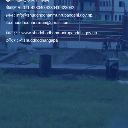
मानपकडी–५, रुपन्देही, नेपाल
मोवाइल नं: 071-423040,423041,423042
इमेल :
info@shuddhodhanmunrupandehi.gov.np
,
ito.shuddhodhanrmun@gmail.com
वेबसाइट :
www.shuddhodhanmunrupandehi.gov.np
ट्वीटर : @shuddhodhangapa