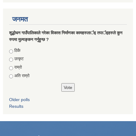
जनमत
शुद्धोधन गाउँपालिकाले गरेका विकास निर्माणका कामहरुलार्इ तपार्इहरुले कुन
रुपमा मुल्यङ्कन गर्नुहुन्छ ?
Choices
ठिकै
उत्कृट
राम्रो
अति राम्रो
Older polls
Results