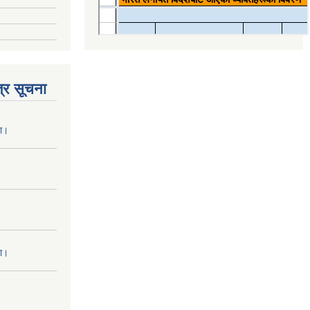
्र सूचना
ना।
ना।