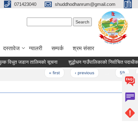
071423040
shuddhodhanrum@gmail.com
Search form
Search
दस्तावेज
ग्यालरी
सम्पर्क
श्रम संसार
िधुत जडान तालिमको सूचना
शुद्धोधन गाउँपालिकाको निर्वाचित पदाधीकारी तथ
s
« first
‹ previous
…
59
60