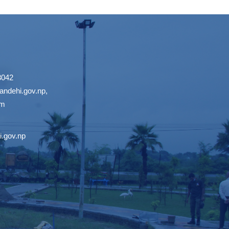
3042
ndehi.gov.np
,
om
.gov.np