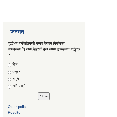
जनमत
शुद्धोधन गाउँपालिकाले गरेका विकास निर्माणका
कामहरुलार्इ तपार्इहरुले कुन रुपमा मुल्यङ्कन गर्नुहुन्छ
?
Choices
ठिकै
उत्कृट
राम्रो
अति राम्रो
Older polls
Results