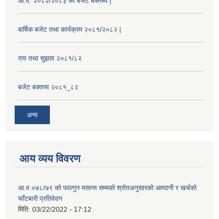
आ.व. २०८२/२०८३ को बजेट बक्तब्य |
बार्षिक बजेट तथा कार्यक्रम २०८१/२०८२ |
राय तथा सुझाव २०८१/८२
बजेट बक्तव्य २०८१_८२
अन्य
आय व्यय विवरण
आ.व.०७८/७९ को फाल्गुन मसान्त सम्मको श्रोतअनुसारको आम्दानी र खर्चको
फाँटबारी प्रतिवेदन
मिति:
03/22/2022 - 17:12