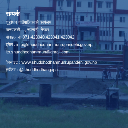
सम्पर्क
शुद्धोधन गाउँपालिकाको कार्यलय
मानपकडी–५, रुपन्देही, नेपाल
मोवाइल नं: 071-423040,423041,423042
इमेल :
info@shuddhodhanmunrupandehi.gov.np
,
ito.shuddhodhanrmun@gmail.com
वेबसाइट :
www.shuddhodhanmunrupandehi.gov.np
ट्वीटर : @shuddhodhangapa