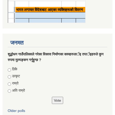
जनमत
शुद्धोधन गाउँपालिकाले गरेका विकास निर्माणका कामहरुलार्इ तपार्इहरुले कुन
रुपमा मुल्यङ्कन गर्नुहुन्छ ?
Choices
ठिकै
उत्कृट
राम्रो
अति राम्रो
Older polls