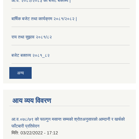
आ.व. २०८२/२०८३ को बजेट बक्तब्य |
बार्षिक बजेट तथा कार्यक्रम २०८१/२०८२ |
राय तथा सुझाव २०८१/८२
बजेट बक्तव्य २०८१_८२
अन्य
आय व्यय विवरण
आ.व.०७८/७९ को फाल्गुन मसान्त सम्मको श्रोतअनुसारको आम्दानी र खर्चको
फाँटबारी प्रतिवेदन
मिति:
03/22/2022 - 17:12