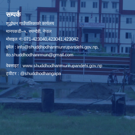
सम्पर्क
शुद्धोधन गाउँपालिकाको कार्यलय
मानपकडी–५, रुपन्देही, नेपाल
मोवाइल नं: 071-423040,423041,423042
इमेल :
info@shuddhodhanmunrupandehi.gov.np
,
ito.shuddhodhanrmun@gmail.com
वेबसाइट :
www.shuddhodhanmunrupandehi.gov.np
ट्वीटर : @shuddhodhangapa