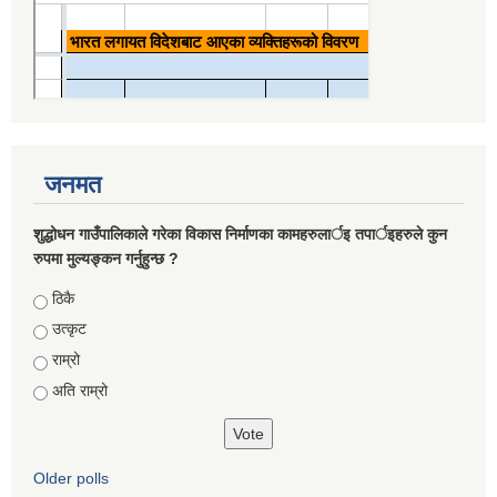
जनमत
शुद्धोधन गाउँपालिकाले गरेका विकास निर्माणका कामहरुलार्इ तपार्इहरुले कुन
रुपमा मुल्यङ्कन गर्नुहुन्छ ?
Choices
ठिकै
उत्कृट
राम्रो
अति राम्रो
Older polls