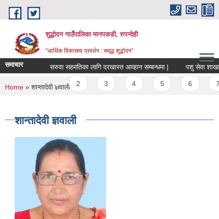
Skip to main content
शुद्धोदन गाउँपालिका मानपकडी, रुपन्देही
"आर्थिक विकासमा प्रवर्धन : समृद्ध शुद्धोदन”
समाचार
सरुवा सहमतिका लागि दरखास्त आव्हान सम्बन्धमा |
पशु सेवा शाखा अन्तर
Pages
1
2
3
4
5
6
7
You are here
Home
» शान्तादेवी ज्ञवाली
शान्तादेवी ज्ञवाली