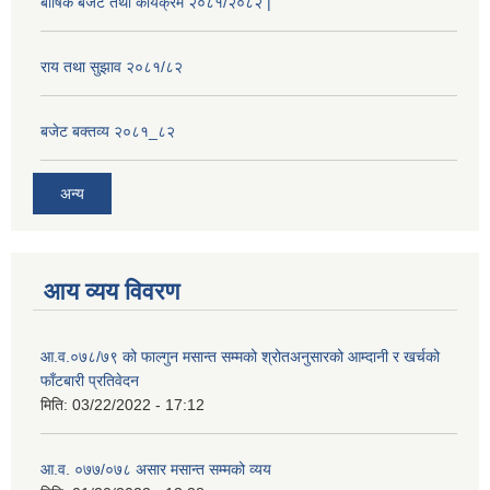
बार्षिक बजेट तथा कार्यक्रम २०८१/२०८२ |
राय तथा सुझाव २०८१/८२
बजेट बक्तव्य २०८१_८२
अन्य
आय व्यय विवरण
आ.व.०७८/७९ को फाल्गुन मसान्त सम्मको श्रोतअनुसारको आम्दानी र खर्चको
फाँटबारी प्रतिवेदन
मिति:
03/22/2022 - 17:12
आ.व. ०७७/०७८ असार मसान्त सम्मको व्यय