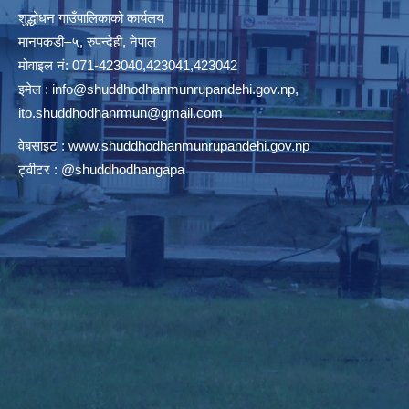
शुद्धोधन गाउँपालिकाको कार्यलय
मानपकडी–५, रुपन्देही, नेपाल
मोवाइल नं: 071-423040,423041,423042
इमेल :
info@shuddhodhanmunrupandehi.gov.np
,
ito.shuddhodhanrmun@gmail.com
वेबसाइट :
www.shuddhodhanmunrupandehi.gov.np
ट्वीटर : @shuddhodhangapa