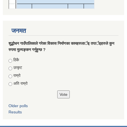
जनमत
शुद्धोधन गाउँपालिकाले गरेका विकास निर्माणका कामहरुलार्इ तपार्इहरुले कुन
रुपमा मुल्यङ्कन गर्नुहुन्छ ?
Choices
ठिकै
उत्कृट
राम्रो
अति राम्रो
Older polls
Results