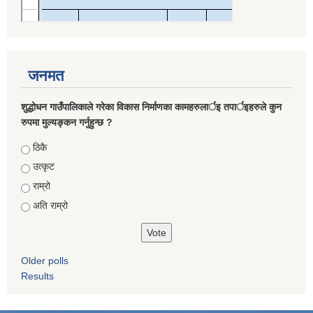
जनमत
शुद्धोधन गाउँपालिकाले गरेका विकास निर्माणका कामहरुलार्इ तपार्इहरुले कुन
रुपमा मुल्यङ्कन गर्नुहुन्छ ?
Choices
ठिकै
उत्कृट
राम्रो
अति राम्रो
Older polls
Results