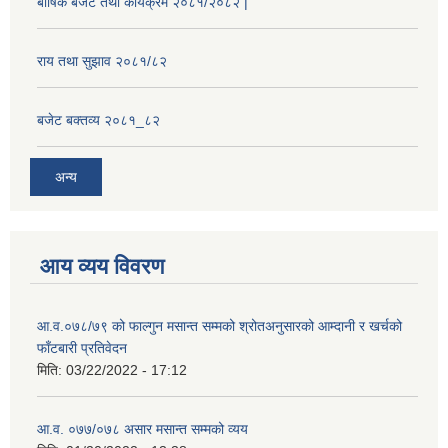
बार्षिक बजेट तथा कार्यक्रम २०८१/२०८२ |
राय तथा सुझाव २०८१/८२
बजेट बक्तव्य २०८१_८२
अन्य
आय व्यय विवरण
आ.व.०७८/७९ को फाल्गुन मसान्त सम्मको श्रोतअनुसारको आम्दानी र खर्चको
फाँटबारी प्रतिवेदन
मिति:
03/22/2022 - 17:12
आ.व. ०७७/०७८ असार मसान्त सम्मको व्यय