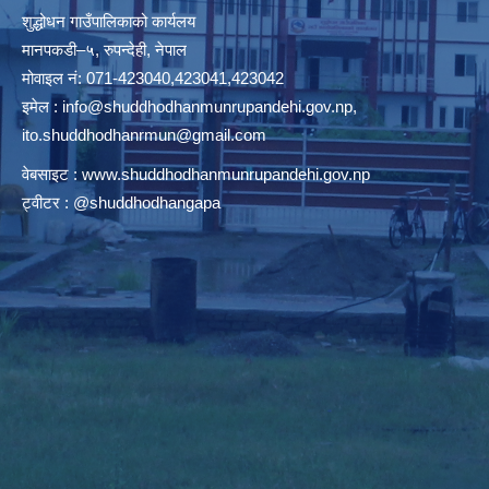
शुद्धोधन गाउँपालिकाको कार्यलय
मानपकडी–५, रुपन्देही, नेपाल
मोवाइल नं: 071-423040,423041,423042
इमेल :
info@shuddhodhanmunrupandehi.gov.np
,
ito.shuddhodhanrmun@gmail.com
वेबसाइट :
www.shuddhodhanmunrupandehi.gov.np
ट्वीटर : @shuddhodhangapa