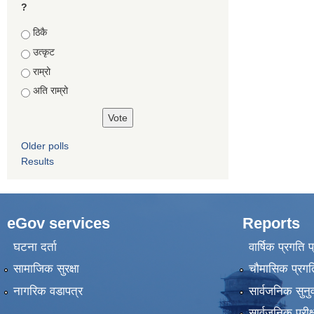
?
Choices
ठिकै
उत्कृट
राम्रो
अति राम्रो
Older polls
Results
eGov services
Reports
घटना दर्ता
वार्षिक प्रगति 
सामाजिक सुरक्षा
चौमासिक प्रगति
नागरिक वडापत्र
सार्वजनिक सुनु
सार्वजनिक परीक