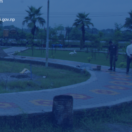
om
.gov.np