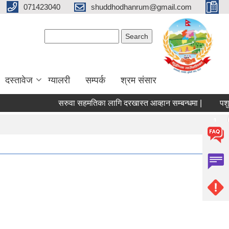
071423040
shuddhodhanrum@gmail.com
Search form
Search
दस्तावेज
ग्यालरी
सम्पर्क
श्रम संसार
सरुवा सहमतिका लागि दरखास्त आव्हान सम्बन्धमा |
पशु सेवा शा
Pages
1
2