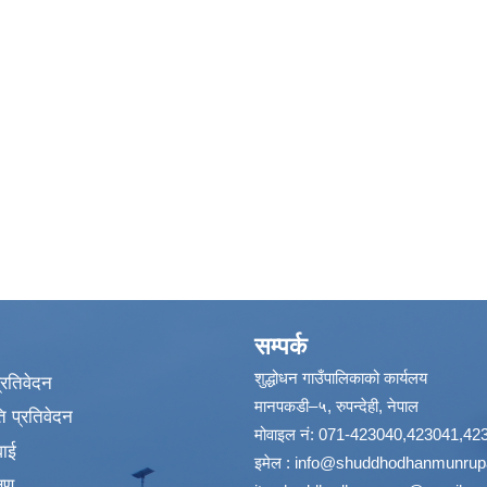
सम्पर्क
शुद्धोधन गाउँपालिकाको कार्यलय
प्रतिवेदन
मानपकडी–५, रुपन्देही, नेपाल
 प्रतिवेदन
मोवाइल नं: 071-423040,423041,42
वाई
इमेल :
info@shuddhodhanmunrupa
्षण