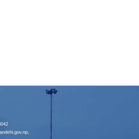
3042
ndehi.gov.np
,