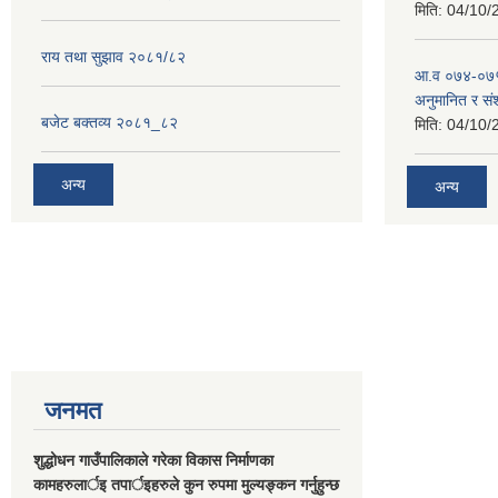
मिति:
04/10/
राय तथा सुझाव २०८१/८२
आ.व ०७४-०७५
अनुमानित र स
बजेट बक्तव्य २०८१_८२
मिति:
04/10/
अन्य
अन्य
जनमत
शुद्धोधन गाउँपालिकाले गरेका विकास निर्माणका
कामहरुलार्इ तपार्इहरुले कुन रुपमा मुल्यङ्कन गर्नुहुन्छ