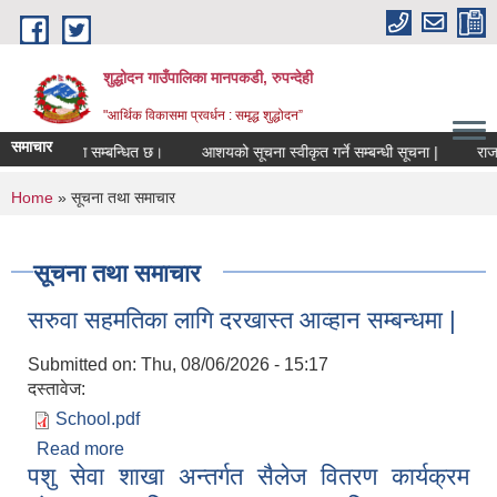
Skip to main content
शुद्धोदन गाउँपालिका मानपकडी, रुपन्देही
"आर्थिक विकासमा प्रवर्धन : समृद्ध शुद्धोदन”
समाचार
जस सङ्ग सम्बन्धित छ।
आशयको सूचना स्वीकृत गर्ने सम्बन्धी सूचना |
राजस्व प्
You are here
Home
» सूचना तथा समाचार
सूचना तथा समाचार
सरुवा सहमतिका लागि दरखास्त आव्हान सम्बन्धमा |
Submitted on:
Thu, 08/06/2026 - 15:17
दस्तावेज:
School.pdf
Read more
about सरुवा सहमतिका लागि दरखास्त आव्हान सम्बन्धमा |
पशु सेवा शाखा अन्तर्गत सैलेज वितरण कार्यक्रम