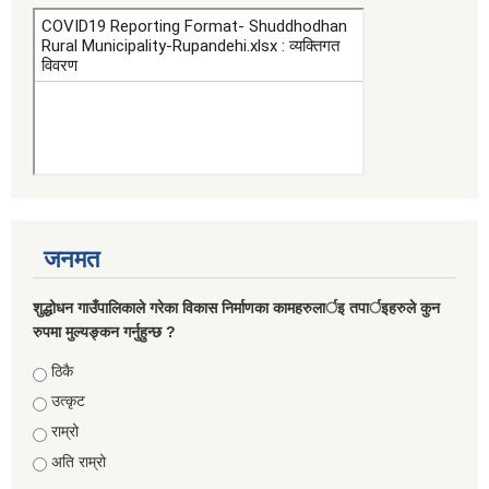
जनमत
शुद्धोधन गाउँपालिकाले गरेका विकास निर्माणका कामहरुलार्इ तपार्इहरुले कुन
रुपमा मुल्यङ्कन गर्नुहुन्छ ?
Choices
ठिकै
उत्कृट
राम्रो
अति राम्रो