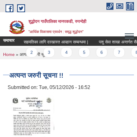
Skip to main content
शुद्धोदन गाउँपालिका मानपकडी, रुपन्देही
"आर्थिक विकासमा प्रवर्धन : समृद्ध शुद्धोदन”
समाचार
सरुवा सहमतिका लागि दरखास्त आव्हान सम्बन्धमा |
पशु सेवा शाखा अन्तर्गत सैलेज व
Pages
1
2
3
4
5
6
7
8
You are here
Home
» अत्यन्त जरुरी सूचना !!
अत्यन्त जरुरी सूचना !!
Submitted on:
Tue, 05/12/2026 - 16:52