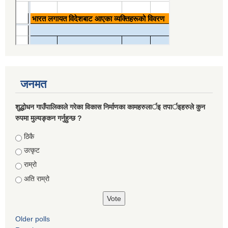
जनमत
शुद्धोधन गाउँपालिकाले गरेका विकास निर्माणका कामहरुलार्इ तपार्इहरुले कुन
रुपमा मुल्यङ्कन गर्नुहुन्छ ?
Choices
ठिकै
उत्कृट
राम्रो
अति राम्रो
Older polls