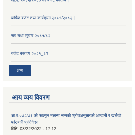
आ.व. २०८२/२०८३ को बजेट बक्तब्य |
बार्षिक बजेट तथा कार्यक्रम २०८१/२०८२ |
राय तथा सुझाव २०८१/८२
बजेट बक्तव्य २०८१_८२
अन्य
आय व्यय विवरण
आ.व.०७८/७९ को फाल्गुन मसान्त सम्मको श्रोतअनुसारको आम्दानी र खर्चको
फाँटबारी प्रतिवेदन
मिति:
03/22/2022 - 17:12