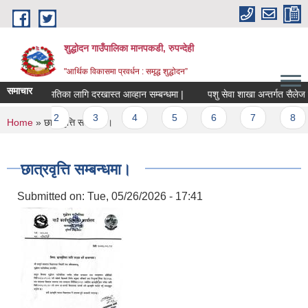
Skip to main content
शुद्धोदन गाउँपालिका मानपकडी, रुपन्देही
"आर्थिक विकासमा प्रवर्धन : समृद्ध शुद्धोदन”
समाचार
रुवा सहमतिका लागि दरखास्त आव्हान सम्बन्धमा |
पशु सेवा शाखा अन्तर्गत सैलेज वितरण
Pages
1
2
3
4
5
6
7
8
You are here
Home
» छात्रवृत्ति सम्बन्धमा।
छात्रवृत्ति सम्बन्धमा।
Submitted on:
Tue, 05/26/2026 - 17:41