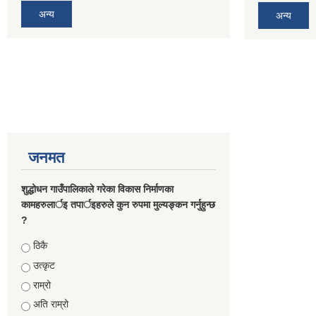
अन्य
अन्य
जनमत
शुद्धोधन गाउँपालिकाले गरेका विकास निर्माणका
कामहरुलार्इ तपार्इहरुले कुन रुपमा मुल्यङ्कन गर्नुहुन्छ
?
Choices
ठिकै
उत्कृट
राम्रो
अति राम्रो