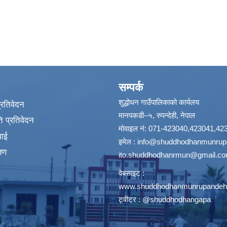
सम्पर्क
शुद्धोधन गाउँपालिकाको कार्यलय
प्रतिवेदन
मानपकडी–५, रुपन्देही, नेपाल
 प्रतिवेदन
मोवाइल नं: 071-423040,423041,42
वाई
इमेल :
info@shuddhodhanmunrupa
्षण
ito.shuddhodhanrmun@gmail.c
वेबसाइट :
www.shuddhodhanmunrupandehi
ट्वीटर : @shuddhodhangapa