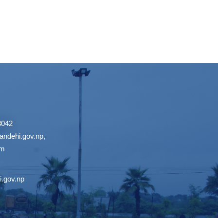
3042
ndehi.gov.np
,
om
.gov.np