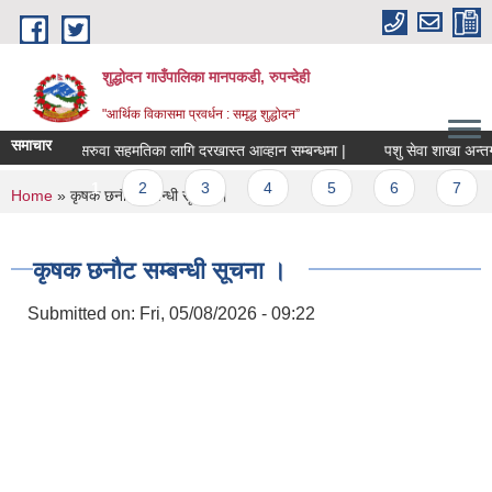
Skip to main content
शुद्धोदन गाउँपालिका मानपकडी, रुपन्देही
"आर्थिक विकासमा प्रवर्धन : समृद्ध शुद्धोदन”
समाचार
सरुवा सहमतिका लागि दरखास्त आव्हान सम्बन्धमा |
पशु सेवा शाखा अन्तर्गत सै
Pages
1
2
3
4
5
6
7
8
You are here
Home
» कृषक छनौट सम्बन्धी सूचना ।
कृषक छनौट सम्बन्धी सूचना ।
Submitted on:
Fri, 05/08/2026 - 09:22