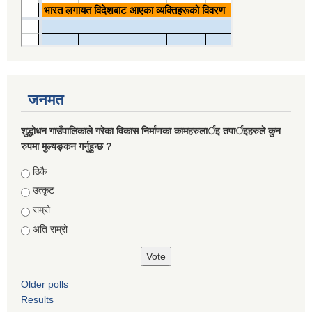
जनमत
शुद्धोधन गाउँपालिकाले गरेका विकास निर्माणका कामहरुलार्इ तपार्इहरुले कुन
रुपमा मुल्यङ्कन गर्नुहुन्छ ?
Choices
ठिकै
उत्कृट
राम्रो
अति राम्रो
Older polls
Results