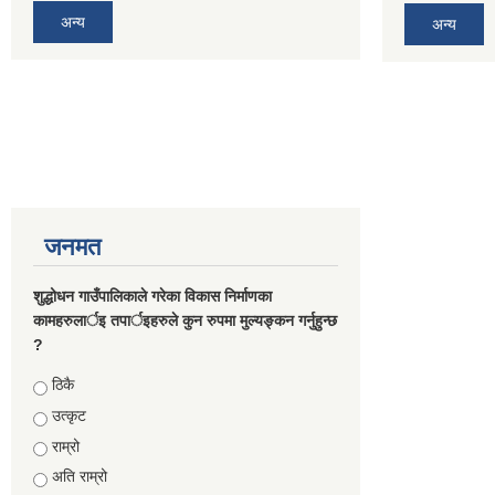
अन्य
अन्य
जनमत
शुद्धोधन गाउँपालिकाले गरेका विकास निर्माणका
कामहरुलार्इ तपार्इहरुले कुन रुपमा मुल्यङ्कन गर्नुहुन्छ
?
Choices
ठिकै
उत्कृट
राम्रो
अति राम्रो