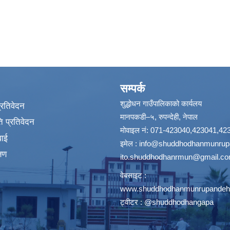
सम्पर्क
शुद्धोधन गाउँपालिकाको कार्यलय
प्रतिवेदन
मानपकडी–५, रुपन्देही, नेपाल
 प्रतिवेदन
मोवाइल नं: 071-423040,423041,42
वाई
इमेल :
info@shuddhodhanmunrupa
्षण
ito.shuddhodhanrmun@gmail.c
वेबसाइट :
www.shuddhodhanmunrupandehi
ट्वीटर : @shuddhodhangapa