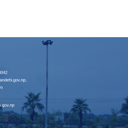
3042
ndehi.gov.np
,
om
.gov.np