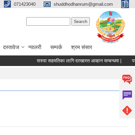
071423040
shuddhodhanrum@gmail.com
Search form
Search
दस्तावेज
ग्यालरी
सम्पर्क
श्रम संसार
सरुवा सहमतिका लागि दरखास्त आव्हान सम्बन्धमा |
पशु सेवा 
Pages
1
2