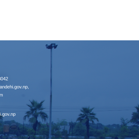
3042
ndehi.gov.np
,
om
.gov.np