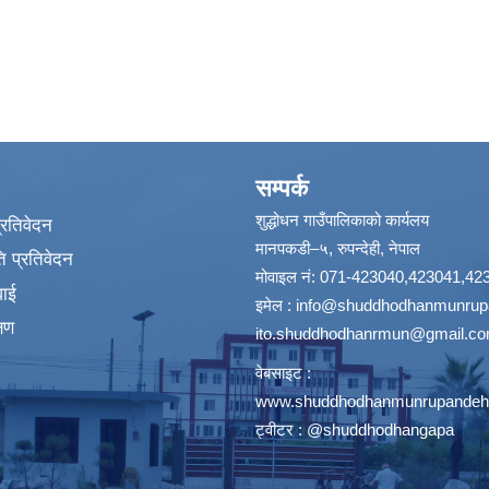
सम्पर्क
शुद्धोधन गाउँपालिकाको कार्यलय
प्रतिवेदन
मानपकडी–५, रुपन्देही, नेपाल
 प्रतिवेदन
मोवाइल नं: 071-423040,423041,42
वाई
इमेल :
info@shuddhodhanmunrupa
्षण
ito.shuddhodhanrmun@gmail.c
वेबसाइट :
www.shuddhodhanmunrupandehi
ट्वीटर : @shuddhodhangapa