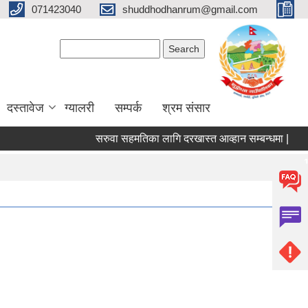
071423040
shuddhodhanrum@gmail.com
Search form
Search
दस्तावेज
ग्यालरी
सम्पर्क
श्रम संसार
सरुवा सहमतिका लागि दरखास्त आव्हान सम्बन्धमा |
पशु 
Pages
1