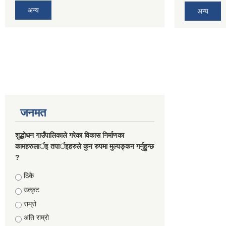
अन्य
अन्य
जनमत
शुद्धोधन गाउँपालिकाले गरेका विकास निर्माणका
कामहरुलार्इ तपार्इहरुले कुन रुपमा मुल्यङ्कन गर्नुहुन्छ
?
Choices
ठिकै
उत्कृट
राम्रो
अति राम्रो