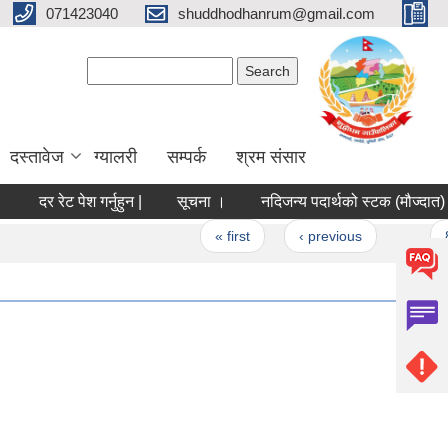
071423040
shuddhodhanrum@gmail.com
Search form
Search
दस्तावेज
ग्यालरी
सम्पर्क
श्रम संसार
दर रेट पेश गर्नुहुन |
सूचना ।
नदिजन्य पदार्थको स्टक (मौज्दात) सम्बन्ध
Pages
« first
‹ previous
…
8